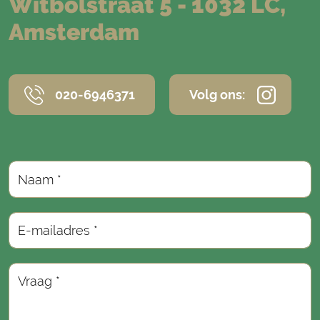
Witbolstraat 5 - 1032 LC,
Amsterdam
020-6946371
Volg ons:
Naam *
E-mailadres *
Vraag *